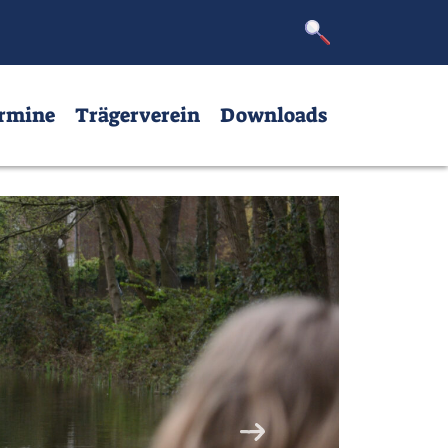
erverein
Downloads
rmine
Trägerverein
Downloads