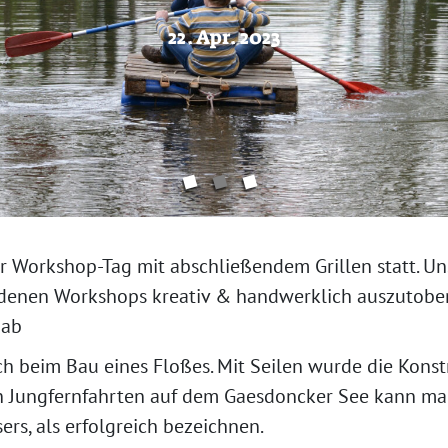
22. Apr. 2023
22. Apr. 2023
22. Apr. 2023
 Workshop-Tag mit abschließendem Grillen statt. Un
iedenen Workshops kreativ & handwerklich auszutobe
gab
ch beim Bau eines Floßes. Mit Seilen wurde die Konst
Jungfernfahrten auf dem Gaesdoncker See kann man, 
ers, als erfolgreich bezeichnen.