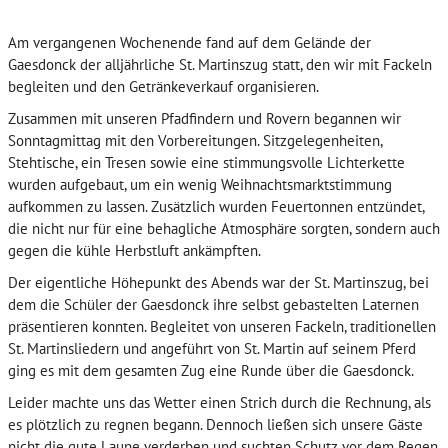
Am vergangenen Wochenende fand auf dem Gelände der
Gaesdonck der alljährliche St. Martinszug statt, den wir mit Fackeln
begleiten und den Getränkeverkauf organisieren.
Zusammen mit unseren Pfadfindern und Rovern begannen wir
Sonntagmittag mit den Vorbereitungen. Sitzgelegenheiten,
Stehtische, ein Tresen sowie eine stimmungsvolle Lichterkette
wurden aufgebaut, um ein wenig Weihnachtsmarktstimmung
aufkommen zu lassen. Zusätzlich wurden Feuertonnen entzündet,
die nicht nur für eine behagliche Atmosphäre sorgten, sondern auch
gegen die kühle Herbstluft ankämpften.
Der eigentliche Höhepunkt des Abends war der St. Martinszug, bei
dem die Schüler der Gaesdonck ihre selbst gebastelten Laternen
präsentieren konnten. Begleitet von unseren Fackeln, traditionellen
St. Martinsliedern und angeführt von St. Martin auf seinem Pferd
ging es mit dem gesamten Zug eine Runde über die Gaesdonck.
Leider machte uns das Wetter einen Strich durch die Rechnung, als
es plötzlich zu regnen begann. Dennoch ließen sich unsere Gäste
nicht die gute Laune verderben und suchten Schutz vor dem Regen.